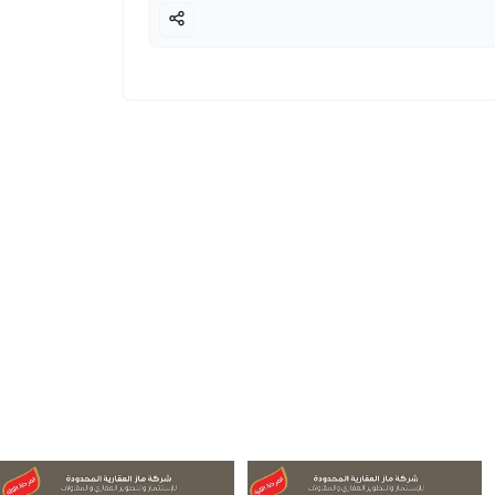
slide
8 to 13
of 6