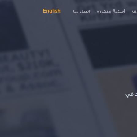
English
ف
أسئلة متكررة
اتصل بنا
د في