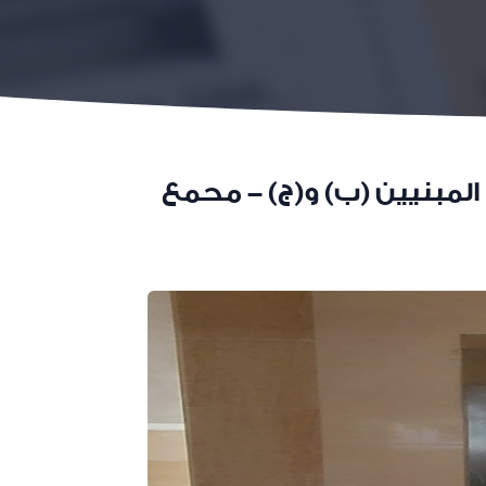
لمبنيين (ب) و(ج) - محمع