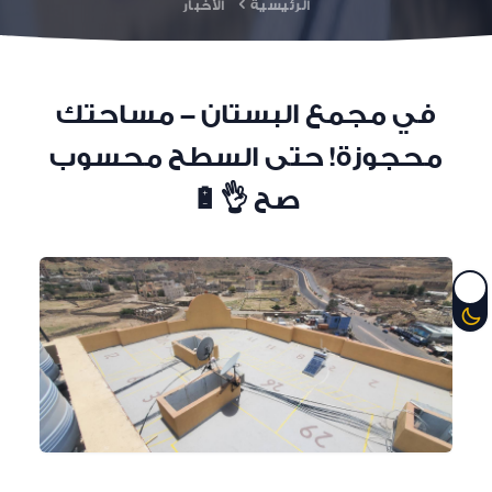
الرئيسية
الأخبار
في مجمع البستان - مساحتك
محجوزة! حتى السطح محسوب
صح 👌🔋