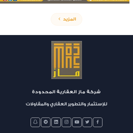
المزيد
شركة ماز العقارية المحدودة
تمليك
للإستثمار والتطوير العقاري والمقاولات
مجمع البستان السكني - المرحلة الثالثة