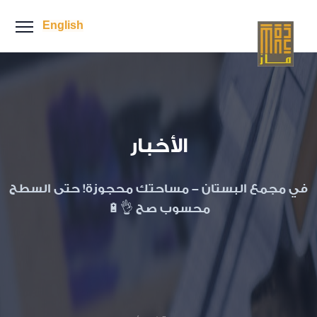
English
الأخبار
في مجمع البستان - مساحتك محجوزة! حتى السطح
محسوب صح 👌🔋