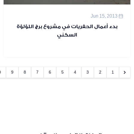
 أعمال الحفريات في مشروع برج اللؤلؤة
السكني
11
10
9
8
7
6
5
4
3
2