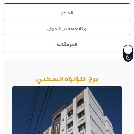
الحجز
متابعة سير العمل
المرفقات
برج اللؤلؤة السكني