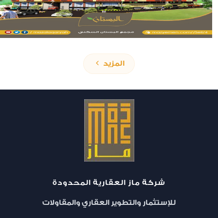
المزيد
شركة ماز العقارية المحدودة
تمليك
للإستثمار والتطوير العقاري والمقاولات
مجمع البستان السكني - المرحلة الثالثة