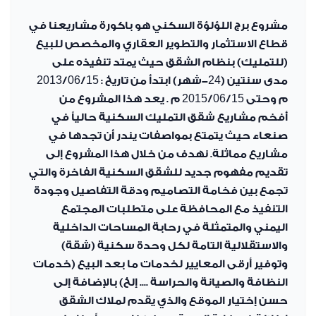
مشروع برج اللؤلؤة السكني هو باكورة مشاريعنا في
قطاع الاستثمار والتطوير العقاري والمخصص للبيع
(للتمليك) بنظام الشقق حيث يمتد تنفيذه على
مدى سنتين (24-شهر) ابتدأ من تاريخ : 2013/06/15
م وحتى 2015/06/15 م . يعد هذا المشروع من
أفخم مشاريع شقق التمليك السكنية حالياً في
صنعاء حيث يتمتع بمواصفات يندر أن تجدها في
مشاريع مماثلة. نهدف من خلال هذا المشروع إلى
تقديم مفهوم جديد للشقق السكنية الفاخرة والتي
تجمع بين فخامة التصاميم ودقة التفاصيل وجودة
التنفيذ مع المحافظة على متطلبات المجتمع
اليمني والمتمثلة في رحابة المساحات الداخلية
والاستقلالية التامة لكل وحدة سكنية (شقة)
وتوفير أرقى المعايير لخدمات ما بعد البيع (خدمات
النظافة والصيانة والحراسة .... إلخ) بالإضافة إلى
حسن إختيار الموقع والذي يقدم لملاك الشقق