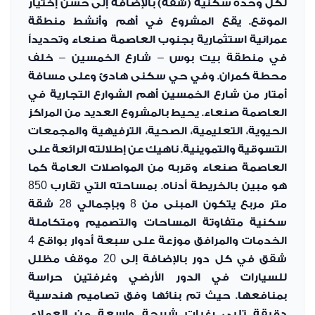
لكل وحدة سكنية (شقة) بالإضافة إلى حسن إختيار
الموقع. يقع المشروع في أهم وأنشط منطقة
عمرانية استثمارية بجنوب العاصمة صنعاء وتحديداً
في منطقة بيت بوس – شارع الخمسين – خلف
محطة كمران. وفي حي سكنى هادئ وعلى مسافة
أمتار من شارع الخمسين أهم الشوارع التجارية في
العاصمة صنعاء. يحيط بالمشروع العديد من المراكز
الحيوية، التعليمية، الصحية، الترفيهية والمجمعات
التسوقية والتموينية. ناهيك عن إطلالته الرائعة على
العاصمة صنعاء وقربه من المواصلات العامة كما
هو مبين بالخريطة أدناه. بمساحته التي تقارب 850
متر مربع يتكون المبنى من 8 وبإجمالي 28 شقة
سكنية متفاوتة المساحات والتصميم ومتكاملة
الخدمات والمرافق موزعة على سبعة أدوار بواقع 4
شقق في كل دور بالإضافة إلى 20 موقف مظلل
للسيارات في الدور الأرضي وغرفتين حراسة
بمنافعها. حيث تم بنائها وفق تصاميم هندسية
دقيقة تلبي رغبات شريحة واسعة من العملاء.