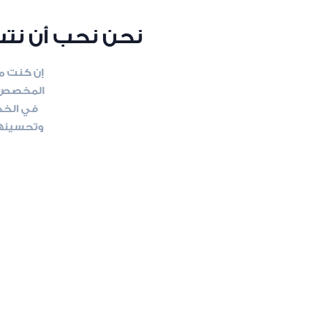
نحن نحب أن نتسم
إن كنت م
المخصص م
في الخد
وتحسينها