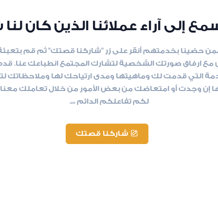
ع إلى آراء عملائنا الذين كان ل
من حضينا بخدمتهم أنقر على زر "شاركنا قصتك" ثم قم بتعبئة 
ع ارفاق صورتك الشخصية لتشارك المجتمع انطباعك عنا. قدم ل
مة التي قدمت لك وماهيتها ومدى ارتياحك لها وملاحظاتك لت
 إن وجدت أو امتعاضك من بعض الأمور من خلال تعاملك معنا.
لكم تفاعلكم الدائم ،،،.
شاركنا قصتك